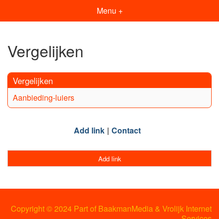
Menu +
Vergelijken
Vergelijken
Aanbieding-luiers
Add link
Contact
Add link
Copyright © 2024 Part of BaakmanMedia & Vrolijk Internet
Services